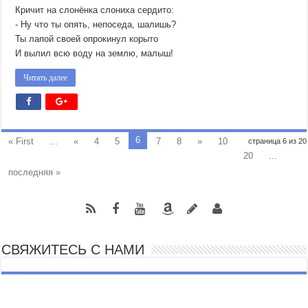
Кричит на слонёнка слониха сердито:
- Ну что ты опять, непоседа, шалишь?
Ты лапой своей опрокинул корыто
И вылил всю воду на землю, малыш!
Читать далее
6
« First
...
«
4
5
7
8
»
10
страница 6 из 20
20
...
последняя »
СВЯЖИТЕСЬ С НАМИ