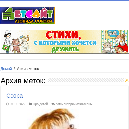
Домой
/
Архив меток:
Архив меток:
Ссора
к
07.11.2022
Про детей
Комментарии
отключены
записи
Ссора