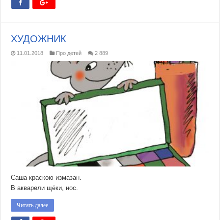
ХУДОЖНИК
11.01.2018
Про детей
2 889
Саша краскою измазан.
В акварели щёки, нос.
Читать далее