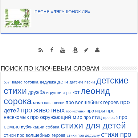
ПЕСНЯ «ЛЯГУШОНОК ЛЯ»
ПОИСК ПО КЛЮЧЕВЫМ СЛОВАМ
детские
дети
готовка
дедушка
видео
детские песни
брат
стихи
леонид
кот
дружба
игрушки
игры
сорока
про
про волшебных героев
мама
папа
песни
про животных
детей
про
про игры
про игрушки
насекомых
про окружающий мир
про
про птиц
про рыб
стихи для детей
семью
публикации
собака
стихи про
стихи про волшебных героев
стихи про дедушку