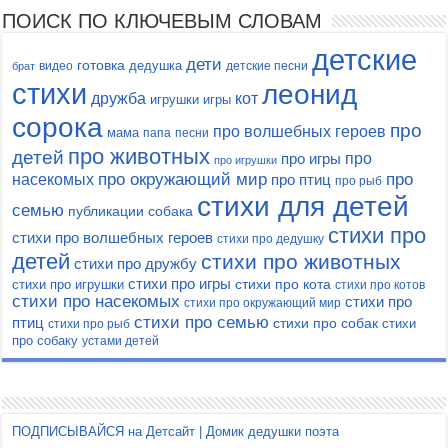
ПОИСК ПО КЛЮЧЕВЫМ СЛОВАМ
детские
дети
готовка
дедушка
видео
детские песни
брат
стихи
леонид
кот
дружба
игрушки
игры
сорока
про
про волшебных героев
мама
папа
песни
про животных
детей
про
про игры
про игрушки
насекомых
про окружающий мир
про
про птиц
про рыб
стихи для детей
семью
публикации
собака
стихи про
стихи про волшебных героев
стихи про дедушку
детей
стихи про животных
стихи про дружбу
стихи про игры
стихи про кота
стихи про игрушки
стихи про котов
стихи про насекомых
стихи про
стихи про окружающий мир
стихи про семью
птиц
стихи про собак
стихи
стихи про рыб
про собаку
устами детей
ПОДПИСЫВАЙСЯ на Детсайт | Домик дедушки поэта