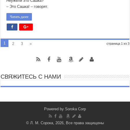
Неужели это Сашка?
– Это Сашка! – говорят.
Читать далее
1
2
3
»
страница 1 из 3
СВЯЖИТЕСЬ С НАМИ
Powered by
Soroka Corp
© Л. М. Сорока, 2026, Все права защищены