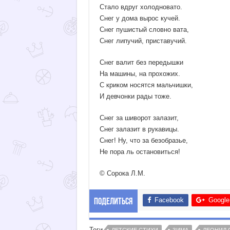
Стало вдруг холодновато.
Снег у дома вырос кучей.
Снег пушистый словно вата,
Снег липучий, приставучий.
Снег валит без передышки
На машины, на прохожих.
С криком носятся мальчишки,
И девчонки рады тоже.
Снег за шиворот залазит,
Снег залазит в рукавицы.
Снег! Ну, что за безобразье,
Не пора ль остановиться!
© Сорока Л.М.
Facebook
Google
Поделиться
Теги