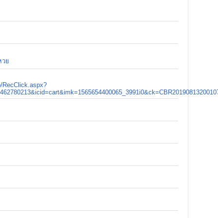
หวย
b/RecClick.aspx?
62780213&icid=cart&imk=1565654400065_3991i0&ck=CBR2019081320010730