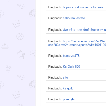
Pingback:
la paz condominiums for sale
Pingback:
cabo real estate
Pingback:
อัตราจ่าย และ ขั้นต่ำในการแทง
Pingback:
https://rec.scupio.com/RecWe
ch=202&m=2&la=cart&pos=2&it=10011294
Pingback:
bonanza178
Pingback:
Ks Quik 800
Pingback:
site
Pingback:
ks quik
Pingback:
purecybin