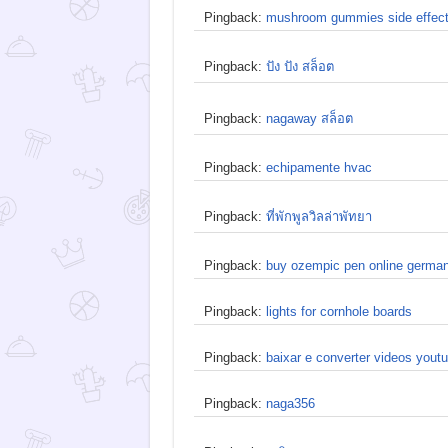
Pingback:
mushroom gummies side effec
Pingback:
ปัง ปัง สล็อต
Pingback:
nagaway สล็อต
Pingback:
echipamente hvac
Pingback:
ที่พักพูลวิลล่าพัทยา
Pingback:
buy ozempic pen online germa
Pingback:
lights for cornhole boards
Pingback:
baixar e converter videos yout
Pingback:
naga356