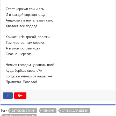
Стоят коробки там и сям.
И в каждой спрятан клад.
Андрюшка в них влезает сам,
Хватает всё подряд.
Кричат: «Не трогай, положи!
Там люстра, там сервиз.
А в этом острые ножи,
Опасно, берегись!
Нельзя гвоздём царапать пол!
Куда берёшь сверло?»
Когда же книжки он нашёл —
Притихли. Повезло!
Теги
ДЕТСКИЕ СТИХИ
РЕМОНТ
СТИХИ ДЛЯ ДЕТЕЙ