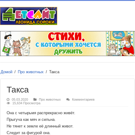
Домой
/
Про животных
/
Такса
Такса
05.03.2020
Про животных
Комментариев
15,634 Просмотра
Она с четырьмя распрекрасно живёт.
Прыгуча как мяч и сильна.
Не тянет к земле её длинный живот.
Следит за фигурой она.