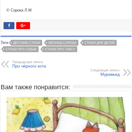
© Сорока Л.М.
Теги
ДЕТСКИЕ СТИХИ
ЛЕОНИД СОРОКА
СТИХИ ДЛЯ ДЕТЕЙ
СТИХИ ПРО СОБАК
СТИХИ ПРО ТАКСУ
Предыдущая запись
Про чёрного кота
Следующая запись
Муравьед
Вам также понравится: